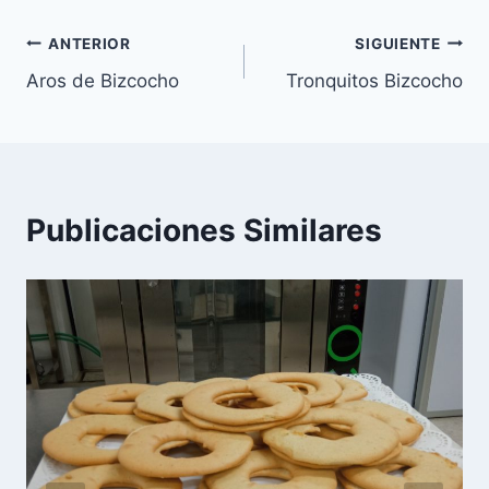
e
l
s
Navegación
b
A
ANTERIOR
SIGUIENTE
o
p
Aros de Bizcocho
Tronquitos Bizcocho
de
o
p
entradas
k
Publicaciones Similares