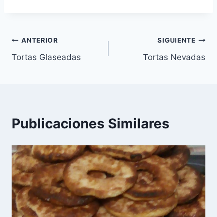
c
ai
at
e
l
s
Navegación
b
A
ANTERIOR
SIGUIENTE
o
p
Tortas Glaseadas
Tortas Nevadas
de
o
p
entradas
k
Publicaciones Similares