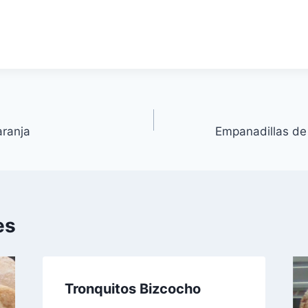
W
t
aranja
Empanadillas de
es
Tronquitos Bizcocho