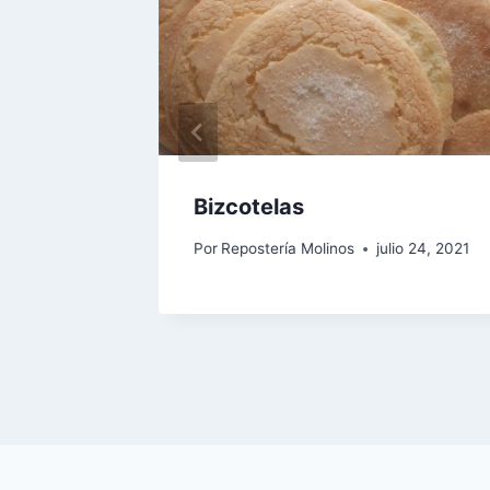
io 24, 2021
Bizcotelas
Por
Repostería Molinos
julio 24, 2021