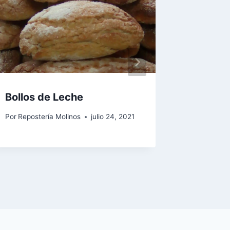
Bollos de Leche
Tarta d
Vainilla
Por
Repostería Molinos
julio 24, 2021
Por
Reposte