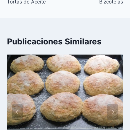
o
p
Tortas de Aceite
Bizcotelas
de
o
p
entradas
k
Publicaciones Similares