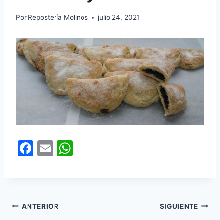
Por
Repostería Molinos
julio 24, 2021
F
E
W
a
m
h
c
ai
at
e
l
s
Navegación
b
A
ANTERIOR
SIGUIENTE