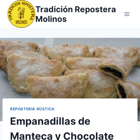
Saltar
Tradición Repostera
al
Molinos
contenido
REPOSTERÍA RÚSTICA
Empanadillas de
Manteca y Chocolate