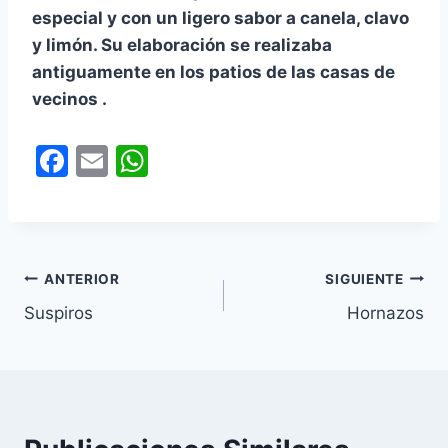
especial y con un ligero sabor a canela, clavo
y limón. Su elaboración se realizaba
antiguamente en los patios de las casas de
vecinos .
F
E
W
a
m
h
c
ai
at
e
l
s
Navegación
b
A
ANTERIOR
SIGUIENTE
o
p
Suspiros
Hornazos
de
o
p
entradas
k