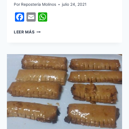
Por
Repostería Molinos
julio 24, 2021
Facebook
Email
WhatsApp
CAÑA
LEER MÁS
DE
HOJALDRE
RÚSTICO
DE
CREMA