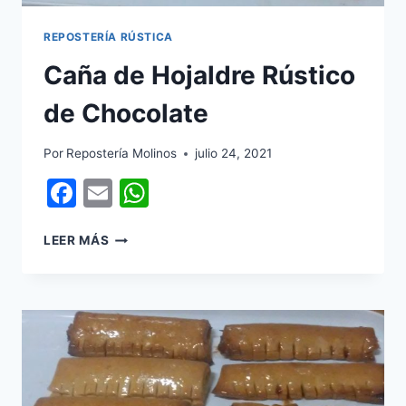
REPOSTERÍA RÚSTICA
Caña de Hojaldre Rústico
de Chocolate
Por
Repostería Molinos
julio 24, 2021
Facebook
Email
WhatsApp
CAÑA
LEER MÁS
DE
HOJALDRE
RÚSTICO
DE
CHOCOLATE